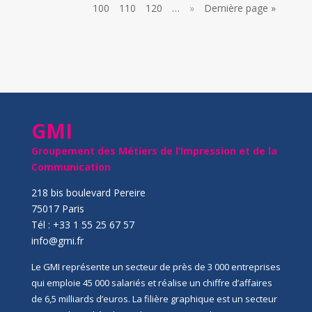
100
110
120
…
»
Dernière page »
GMI
Groupement des Métiers de l’Impression et de la
Communication
218 bis boulevard Pereire
75017 Paris
Tél : +33 1 55 25 67 57
info@gmi.fr
Le GMI représente un secteur de près de 3 000 entreprises
qui emploie 45 000 salariés et réalise un chiffre d’affaires
de 6,5 milliards d’euros. La filière graphique est un secteur