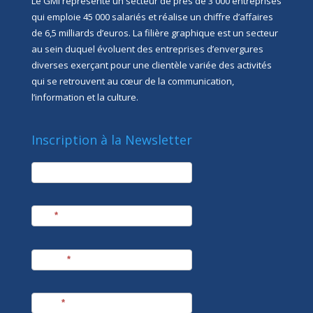
Le GMI représente un secteur de près de 3 000 entreprises
qui emploie 45 000 salariés et réalise un chiffre d’affaires
de 6,5 milliards d’euros. La filière graphique est un secteur
au sein duquel évoluent des entreprises d’envergures
diverses exerçant pour une clientèle variée des activités
qui se retrouvent au cœur de la communication,
l’information et la culture.
Inscription à la Newsletter
newsletter
Société
Nom
*
Prénom
*
E-mail
*