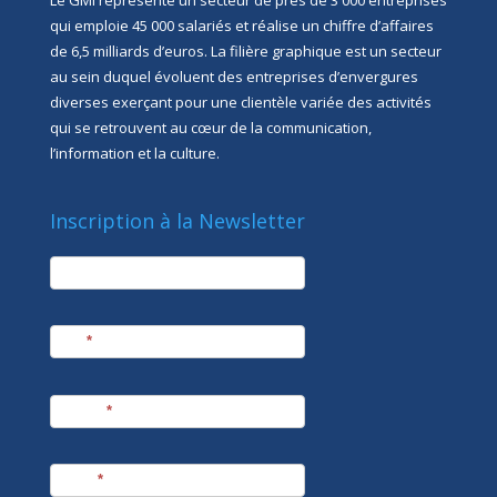
Le GMI représente un secteur de près de 3 000 entreprises
qui emploie 45 000 salariés et réalise un chiffre d’affaires
de 6,5 milliards d’euros. La filière graphique est un secteur
au sein duquel évoluent des entreprises d’envergures
diverses exerçant pour une clientèle variée des activités
qui se retrouvent au cœur de la communication,
l’information et la culture.
Inscription à la Newsletter
newsletter
Société
Nom
*
Prénom
*
E-mail
*