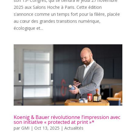
son 13ᵉ Congrès, qui se tiendra le jeudi 27 novembre
2025 aux Salons Hoche à Paris. Cette édition
s’annonce comme un temps fort pour la filière, placée
au cœur des grandes transitions numérique,
écologique et...
Koenig & Bauer révolutionne l’impression avec
son initiative « protected at print »*
par
GMI
|
Oct 13, 2025
|
Actualités