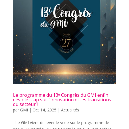
Le programme du 13ᵉ Congrès du GMI enfin
dévoilé : cap sur l’innovation et les transitions
du secteur !
par
GMI
|
Oct 14, 2025
|
Actualités
Le GMI vient de lever le voile sur le programme de