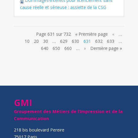
Dommages-intérêts pour licenciement sans
cause réelle et sérieuse : assiette de la CSG
Page 631 sur 732
« Première page
«
…
10
20
30
…
629
630
631
632
633
…
640
650
660
…
»
Dernière page »
GMI
Groupement des Métiers de l’Impression et de la
Communication
218 bis boulevard Pereire
75017 Paris