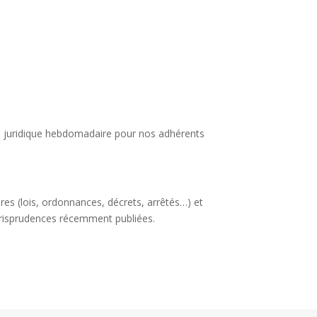
lle juridique hebdomadaire pour nos adhérents
ires (lois, ordonnances, décrets, arrêtés…) et
urisprudences récemment publiées.