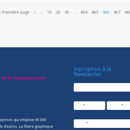
« Première page
«
…
10
20
30
…
464
465
466
467
46
Inscription à la
Newsletter
t de la Communication
newsletter
Société
Nom
*
Prénom
*
eprises qui emploie 45 000
E-mail
*
rds d’euros. La filière graphique