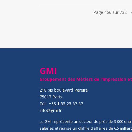
Page 466 sur 732
GMI
Groupement des Métiers de l’Impression e
218 bis boulevard Pereire
75017 Paris
Tél : +33 1 55 25 67 57
info@gmi.fr
Le GMI représente un secteur de près de 3 000 entr
salariés et réalise un chiffre d’affaires de 6,5 millia