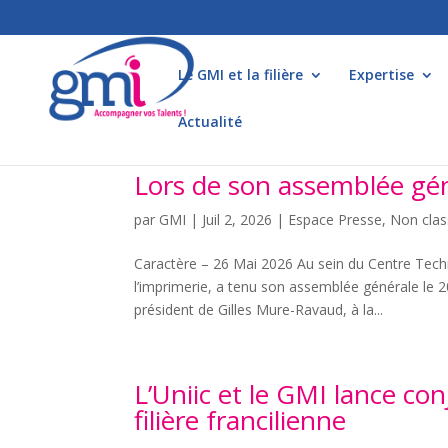
Le GMI et la filière
Expertise
Actualité
Lors de son assemblée gén
par
GMI
|
Juil 2, 2026
|
Espace Presse
,
Non cla
Caractère – 26 Mai 2026 Au sein du Centre Tech
l’imprimerie, a tenu son assemblée générale le 
président de Gilles Mure-Ravaud, à la...
L’Uniic et le GMI lance co
filière francilienne