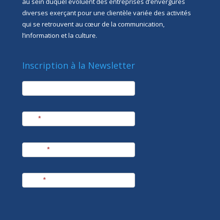
au sein duquel évoluent des entreprises d’envergures
diverses exerçant pour une clientèle variée des activités
qui se retrouvent au cœur de la communication,
l’information et la culture.
Inscription à la Newsletter
newsletter
Société
Nom
*
Prénom
*
E-mail
*