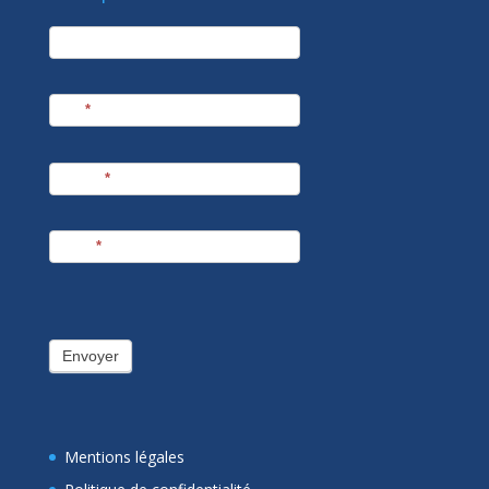
newsletter
Société
Nom
*
Prénom
*
E-mail
*
Envoyer
Mentions légales