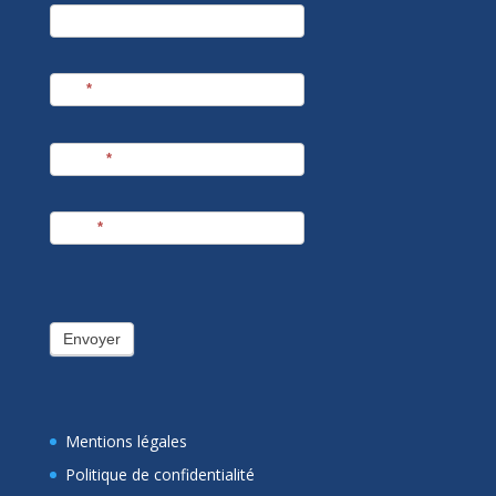
newsletter
Société
Nom
*
Prénom
*
E-mail
*
Envoyer
Mentions légales
Politique de confidentialité