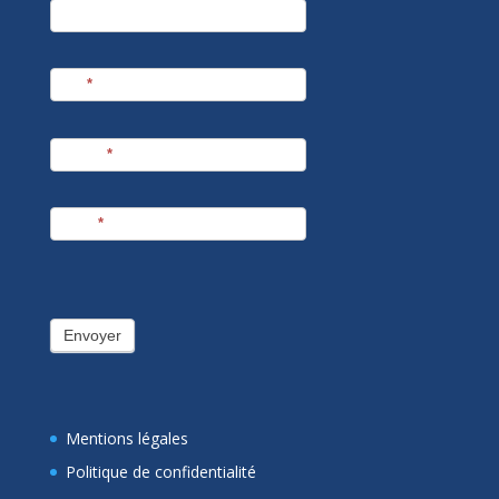
Société
Nom
*
Prénom
*
E-mail
*
Envoyer
Mentions légales
Politique de confidentialité