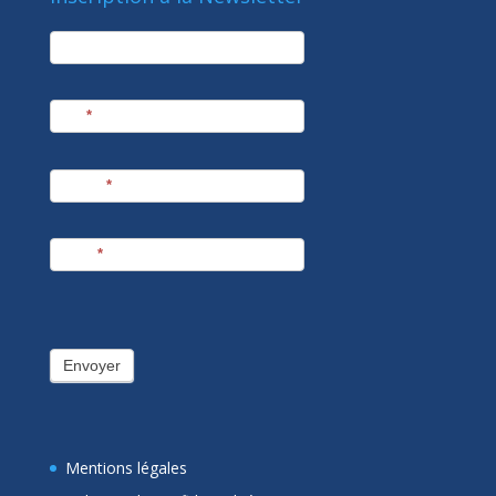
newsletter
Société
Nom
*
Prénom
*
E-mail
*
Envoyer
Mentions légales