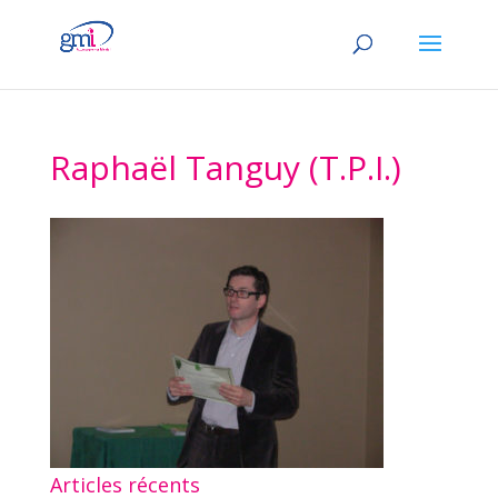
Raphaël Tanguy (T.P.I.)
Articles récents