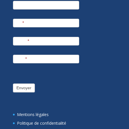
newsletter
Société
Nom
*
Prénom
*
E-mail
*
Envoyer
Mentions légales
Politique de confidentialité