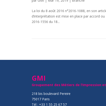
par
GMI
|
Mar 19, 2019
|
Branche
La loi du 8 août 2016 n°2016-1088, en son artic
d’interprétation est mise en place par accord ou
2016-1556 du 18...
GMI
Groupement des Métiers de l’Impression e
218 bis boulevard Pereire
75017 Paris
Tél : +33 1 55 25 67 57