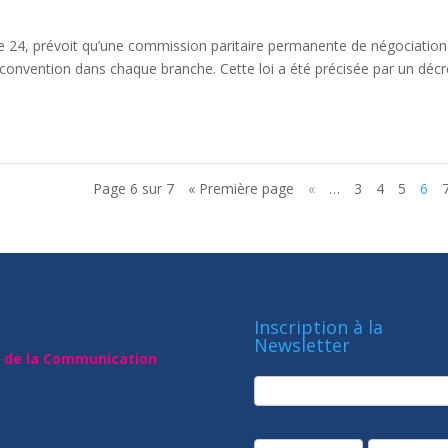
le 24, prévoit qu’une commission paritaire permanente de négociation
 convention dans chaque branche. Cette loi a été précisée par un décr
Page 6 sur 7
« Première page
«
…
3
4
5
6
Inscription à la
Newsletter
t de la Communication
newsletter
Société