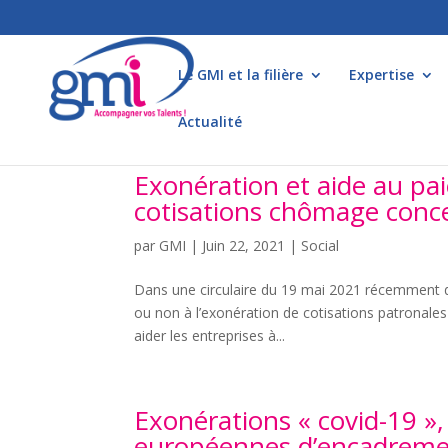
Le GMI et la filière
Expertise
Actualité
Exonération et aide au paie
cotisations chômage conc
par
GMI
|
Juin 22, 2021
|
Social
Dans une circulaire du 19 mai 2021 récemment dif
ou non à l’exonération de cotisations patronales
aider les entreprises à...
Exonérations « covid-19 »
européennes d’encadremen