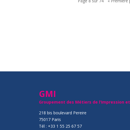
Page 8 sur 74
« Première
GMI
Groupement des Métiers de l’Impression e
218 bis boulevard Pereire
75017 Paris
Tél : +33 1 55 25 67 57