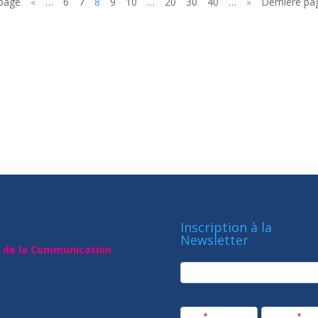
 page
«
…
6
7
8
9
10
…
20
30
40
…
»
Dernière pa
Inscription à la
Newsletter
t de la Communication
newsletter
Société
Nom
*
Prénom
*