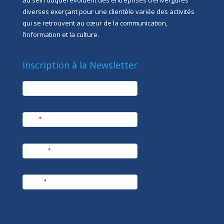
au sein duquel évoluent des entreprises d’envergures
diverses exerçant pour une clientèle variée des activités
qui se retrouvent au cœur de la communication,
l’information et la culture.
Inscription à la Newsletter
newsletter
Société
Nom
*
Prénom
*
E-mail
*