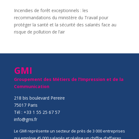
Incendies de forêt exceptionnels : les
recommandations du ministère du Travail pour
protéger la santé et la sécurité des salariés face au
risque de pollution de l’air
GMI
Groupement des Métiers de l’Impression et de la
Communication
218 bis boulevard Pereire
75017 Paris
Tél : +33 1 55 25 67 57
info@gmi.fr
Le GMI représente un secteur de près de 3 000 entreprises
qui emploie 45 000 salariés et réalise un chiffre d’affaires