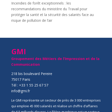
Incendies de forêt exceptionnels : les
recommandations du ministère du Travail pour
protéger la santé et la sécurité des salariés face au
risque de pollution de l’air
GMI
Groupement des Métiers de l’Impression et de la
Communication
218 bis boulevard Pereire
75017 Paris
Tél : +33 1 55 25 67 57
info@gmi.fr
Le GMI représente un secteur de près de 3 000 entreprises
qui emploie 45 000 salariés et réalise un chiffre d’affaires
de 6,5 milliards d’euros. La filière graphique est un secteur