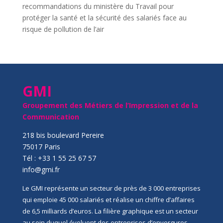
recommandations du ministère du Travail pour
protéger la santé et la sécurité des salariés face au
risque de pollution de l’air
GMI
Groupement des Métiers de l’Impression et de la
Communication
218 bis boulevard Pereire
75017 Paris
Tél : +33 1 55 25 67 57
info@gmi.fr
Le GMI représente un secteur de près de 3 000 entreprises
qui emploie 45 000 salariés et réalise un chiffre d’affaires
de 6,5 milliards d’euros. La filière graphique est un secteur
au sein duquel évoluent des entreprises d’envergures