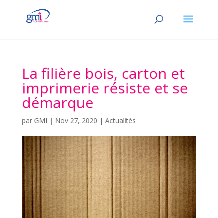
La filière bois, carton et
imprimerie résiste et se
démarque
par
GMI
|
Nov 27, 2020
|
Actualités