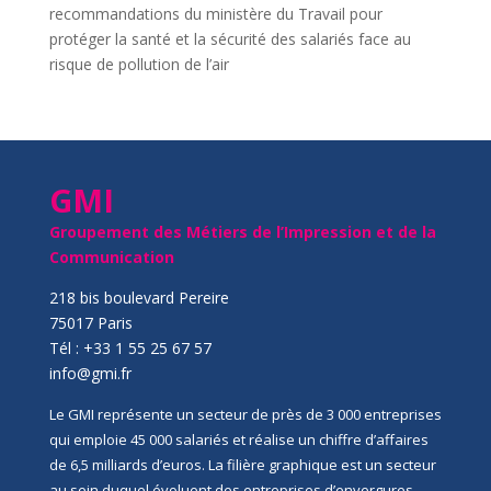
recommandations du ministère du Travail pour
protéger la santé et la sécurité des salariés face au
risque de pollution de l’air
GMI
Groupement des Métiers de l’Impression et de la
Communication
218 bis boulevard Pereire
75017 Paris
Tél : +33 1 55 25 67 57
info@gmi.fr
Le GMI représente un secteur de près de 3 000 entreprises
qui emploie 45 000 salariés et réalise un chiffre d’affaires
de 6,5 milliards d’euros. La filière graphique est un secteur
au sein duquel évoluent des entreprises d’envergures