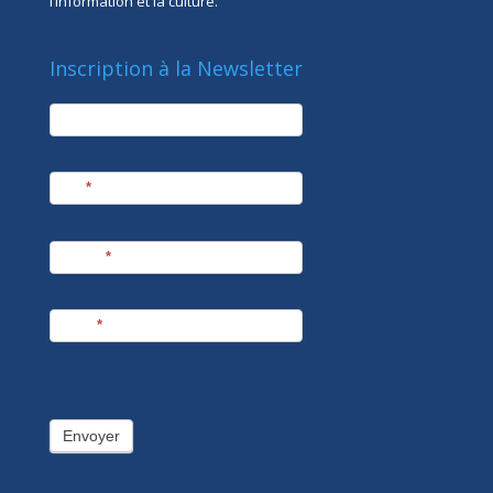
l’information et la culture.
Inscription à la Newsletter
newsletter
Société
Nom
*
Prénom
*
E-mail
*
Envoyer