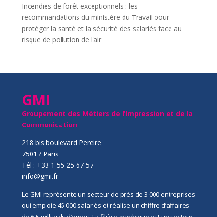
Incendies de forêt exceptionnels : les
recommandations du ministère du Travail pour
protéger la santé et la sécurité des salariés face au
risque de pollution de l’air
GMI
Groupement des Métiers de l’Impression et de la
Communication
218 bis boulevard Pereire
75017 Paris
Tél : +33 1 55 25 67 57
info@gmi.fr
Le GMI représente un secteur de près de 3 000 entreprises
qui emploie 45 000 salariés et réalise un chiffre d’affaires
de 6,5 milliards d’euros. La filière graphique est un secteur