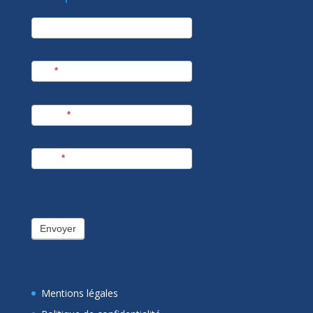
newsletter
Société
Nom
*
Prénom
*
E-mail
*
Envoyer
Mentions légales