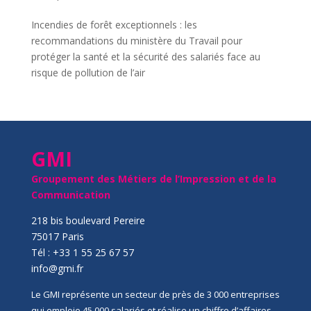
Incendies de forêt exceptionnels : les
recommandations du ministère du Travail pour
protéger la santé et la sécurité des salariés face au
risque de pollution de l’air
GMI
Groupement des Métiers de l’Impression et de la
Communication
218 bis boulevard Pereire
75017 Paris
Tél : +33 1 55 25 67 57
info@gmi.fr
Le GMI représente un secteur de près de 3 000 entreprises
qui emploie 45 000 salariés et réalise un chiffre d’affaires