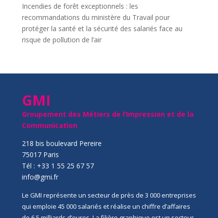
Incendies de forêt exceptionnels : les
recommandations du ministère du Travail pour
protéger la santé et la sécurité des salariés face au
risque de pollution de l’air
GMI
Groupement des Métiers de l’Impression et de la
Communication
218 bis boulevard Pereire
75017 Paris
Tél : +33 1 55 25 67 57
info@gmi.fr
Le GMI représente un secteur de près de 3 000 entreprises
qui emploie 45 000 salariés et réalise un chiffre d’affaires
de 6,5 milliards d’euros. La filière graphique est un secteur