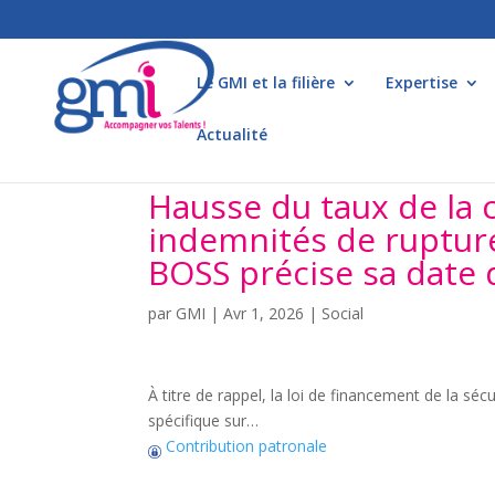
Le GMI et la filière
Expertise
Actualité
Hausse du taux de la 
indemnités de rupture 
BOSS précise sa date d
par
GMI
|
Avr 1, 2026
|
Social
À titre de rappel, la loi de financement de la séc
spécifique sur…
Contribution patronale