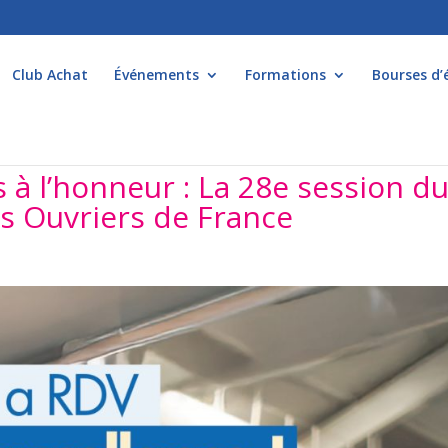
Club Achat
Événements
Formations
Bourses d’
s à l’honneur : La 28e session d
s Ouvriers de France