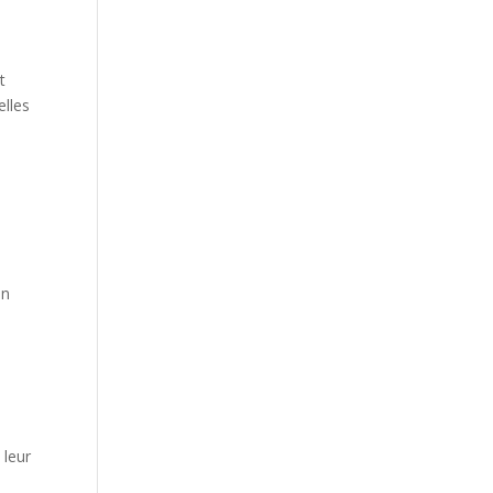
t
elles
en
 leur