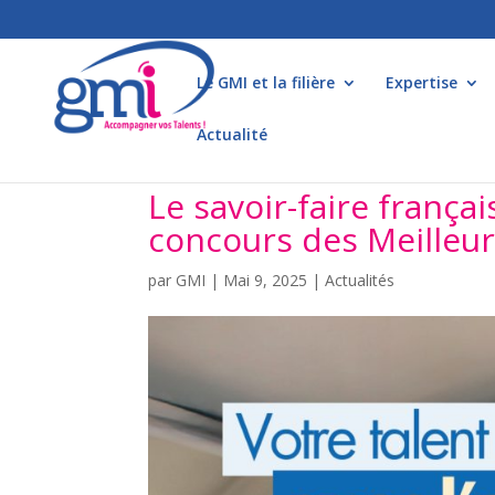
Le GMI et la filière
Expertise
Actualité
Le savoir-faire françai
concours des Meilleur
par
GMI
|
Mai 9, 2025
|
Actualités