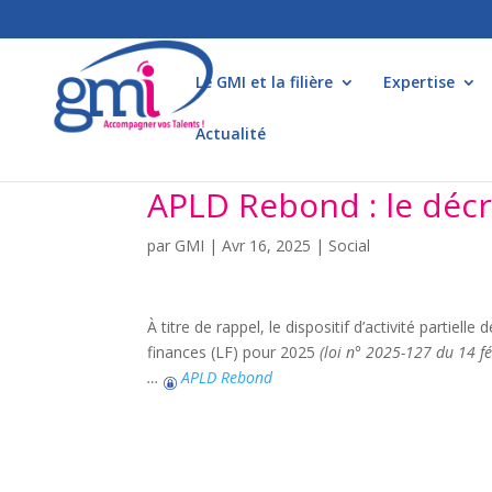
Le GMI et la filière
Expertise
Actualité
APLD Rebond : le décre
par
GMI
|
Avr 16, 2025
|
Social
À titre de rappel, le dispositif d’activité partie
finances (LF) pour 2025
(loi n° 2025-127 du 14 fév
…
APLD Rebond