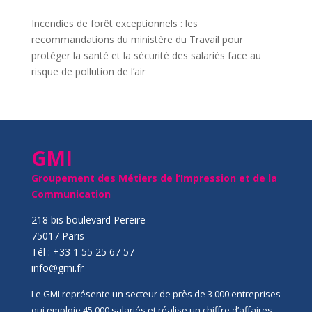
Incendies de forêt exceptionnels : les
recommandations du ministère du Travail pour
protéger la santé et la sécurité des salariés face au
risque de pollution de l’air
GMI
Groupement des Métiers de l’Impression et de la
Communication
218 bis boulevard Pereire
75017 Paris
Tél : +33 1 55 25 67 57
info@gmi.fr
Le GMI représente un secteur de près de 3 000 entreprises
qui emploie 45 000 salariés et réalise un chiffre d’affaires