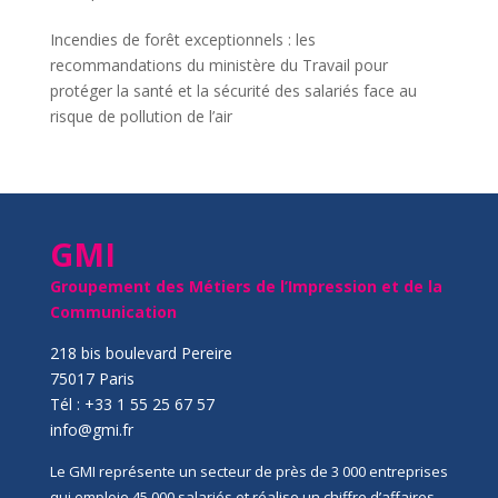
Incendies de forêt exceptionnels : les
recommandations du ministère du Travail pour
protéger la santé et la sécurité des salariés face au
risque de pollution de l’air
GMI
Groupement des Métiers de l’Impression et de la
Communication
218 bis boulevard Pereire
75017 Paris
Tél : +33 1 55 25 67 57
info@gmi.fr
Le GMI représente un secteur de près de 3 000 entreprises
qui emploie 45 000 salariés et réalise un chiffre d’affaires