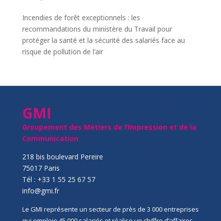
Incendies de forêt exceptionnels : les
recommandations du ministère du Travail pour
protéger la santé et la sécurité des salariés face au
risque de pollution de l’air
GMI
Groupement des Métiers de l’Impression et de la
Communication
218 bis boulevard Pereire
75017 Paris
Tél : +33 1 55 25 67 57
info@gmi.fr
Le GMI représente un secteur de près de 3 000 entreprises
qui emploie 45 000 salariés et réalise un chiffre d’affaires