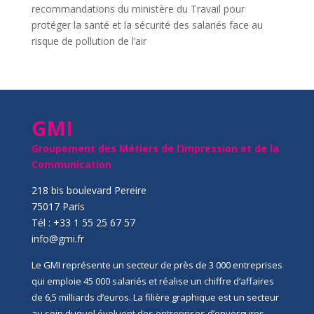
recommandations du ministère du Travail pour
protéger la santé et la sécurité des salariés face au
risque de pollution de l’air
GMI
Groupement des Métiers de l’Impression et de la
Communication
218 bis boulevard Pereire
75017 Paris
Tél : +33 1 55 25 67 57
info@gmi.fr
Le GMI représente un secteur de près de 3 000 entreprises
qui emploie 45 000 salariés et réalise un chiffre d’affaires
de 6,5 milliards d’euros. La filière graphique est un secteur
au sein duquel évoluent des entreprises d’envergures