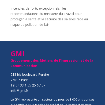
Incendies de forêt exceptionnels : les
recommandations du ministère du Travail pour
protéger la santé et la sécurité des salariés face au
risque de pollution de l’air
GMI
Groupement des Métiers de l’Impression et de la
Communication
218 bis boulevard Pereire
75017 Paris
Tél : +33 1 55 25 67 57
info@gmi.fr
Le GMI représente un secteur de près de 3 000 entreprises
qui emploie 45 000 salariés et réalise un chiffre d’affaires