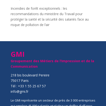
Incendies de forêt exceptionnels : les
recommandations du ministère du Travail pour
protéger la santé et la sécurité des salariés face au
risque de pollution de l’air
GMI
Groupement des Métiers de l’Impression et de la
Communication
218 bis boulevard Pereire
75017 Paris
Tél : +33 1 55 25 67 57
info@gmi.fr
Le GMI représente un secteur de près de 3 000 entreprises
qui emploie 45 000 salariés et réalise un chiffre d’affaires