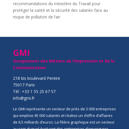
recommandations du ministère du Travail pour
protéger la santé et la sécurité des salariés face au
risque de pollution de l’air
GMI
Groupement des Métiers de l’Impression et de la
Communication
218 bis boulevard Pereire
75017 Paris
Tél : +33 1 55 25 67 57
info@gmi.fr
Le GMI représente un secteur de près de 3 000 entreprises
qui emploie 45 000 salariés et réalise un chiffre d’affaires
de 6,5 milliards d’euros. La filière graphique est un secteur
au sein duquel évoluent des entreprises d’envergures