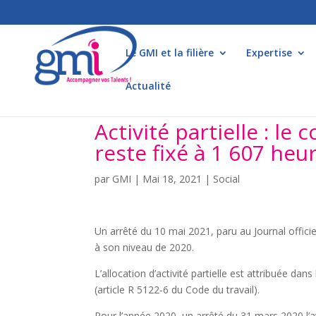
Le GMI et la filière
Expertise
Actualité
Activité partielle : l
reste fixé à 1 607 he
par
GMI
|
Mai 18, 2021
|
Social
Un arrêté du 10 mai 2021, paru au Journal offici
à son niveau de 2020.
L’allocation d’activité partielle est attribuée dan
(article R 5122-6 du Code du travail).
Pour l’année 2020, un arrêté du 31 mars 2020 l’