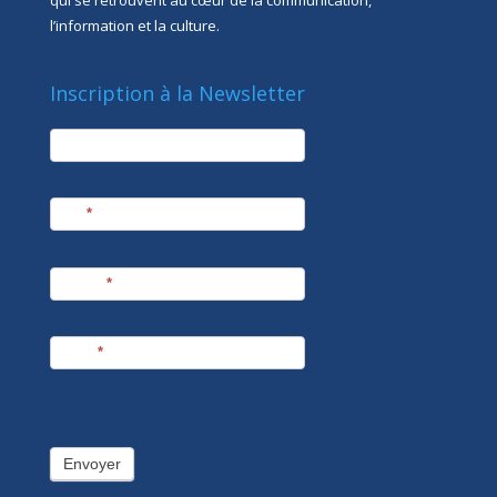
qui se retrouvent au cœur de la communication,
l’information et la culture.
Inscription à la Newsletter
newsletter
Société
Nom
*
Prénom
*
E-mail
*
Envoyer