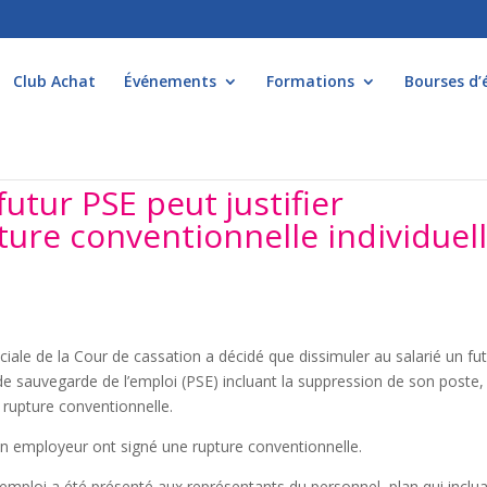
Club Achat
Événements
Formations
Bourses d’
futur PSE peut justifier
ture conventionnelle individuel
iale de la Cour de cassation a décidé que dissimuler au salarié un fu
de sauvegarde de l’emploi (PSE) incluant la suppression de son poste,
a rupture conventionnelle.
 un employeur ont signé une rupture conventionnelle.
emploi a été présenté aux représentants du personnel, plan qui incluai