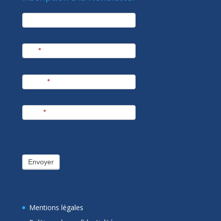
newsletter
Société
Nom
*
Prénom
*
E-mail
*
Envoyer
Mentions légales