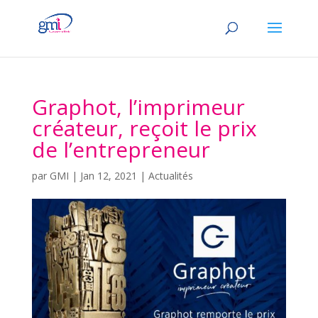
Graphot, l’imprimeur
créateur, reçoit le prix
de l’entrepreneur
par
GMI
|
Jan 12, 2021
|
Actualités