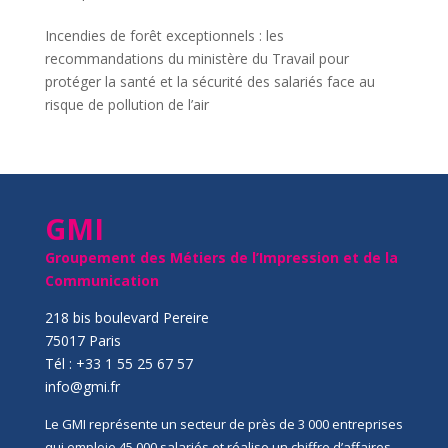
Incendies de forêt exceptionnels : les
recommandations du ministère du Travail pour
protéger la santé et la sécurité des salariés face au
risque de pollution de l’air
GMI
Groupement des Métiers de l’Impression et de la
Communication
218 bis boulevard Pereire
75017 Paris
Tél : +33 1 55 25 67 57
info@gmi.fr
Le GMI représente un secteur de près de 3 000 entreprises
qui emploie 45 000 salariés et réalise un chiffre d’affaires