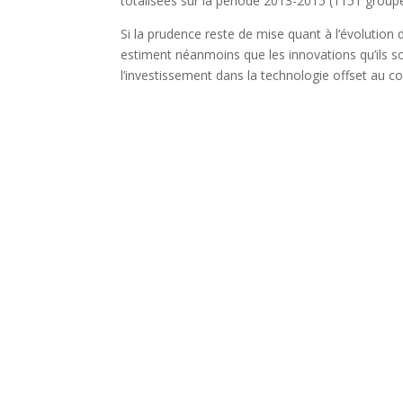
totalisées sur la période 2013-2015 (1151 groupe
Si la prudence reste de mise quant à l’évolution
estiment néanmoins que les innovations qu’ils s
l’investissement dans la technologie offset au c