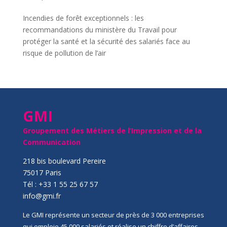
Incendies de forêt exceptionnels : les
recommandations du ministère du Travail pour
protéger la santé et la sécurité des salariés face au
risque de pollution de l’air
GMI
Groupement des Métiers de l’Impression et de la
Communication
218 bis boulevard Pereire
75017 Paris
Tél : +33 1 55 25 67 57
info@gmi.fr
Le GMI représente un secteur de près de 3 000 entreprises
qui emploie 45 000 salariés et réalise un chiffre d’affaires