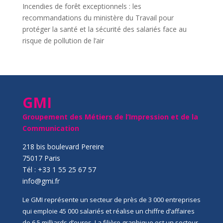
Incendies de forêt exceptionnels : les
recommandations du ministère du Travail pour
protéger la santé et la sécurité des salariés face au
risque de pollution de l’air
GMI
Groupement des Métiers de l’Impression et de la
Communication
218 bis boulevard Pereire
75017 Paris
Tél : +33 1 55 25 67 57
info@gmi.fr
Le GMI représente un secteur de près de 3 000 entreprises
qui emploie 45 000 salariés et réalise un chiffre d’affaires
de 6,5 milliards d’euros. La filière graphique est un secteur