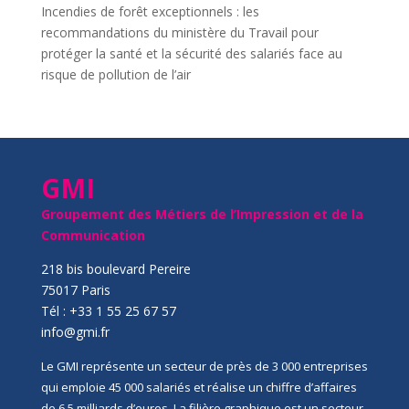
Incendies de forêt exceptionnels : les
recommandations du ministère du Travail pour
protéger la santé et la sécurité des salariés face au
risque de pollution de l’air
GMI
Groupement des Métiers de l’Impression et de la
Communication
218 bis boulevard Pereire
75017 Paris
Tél : +33 1 55 25 67 57
info@gmi.fr
Le GMI représente un secteur de près de 3 000 entreprises
qui emploie 45 000 salariés et réalise un chiffre d’affaires
de 6,5 milliards d’euros. La filière graphique est un secteur