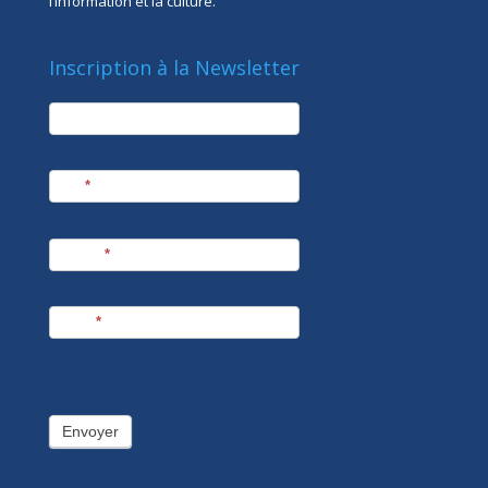
l’information et la culture.
Inscription à la Newsletter
newsletter
Société
Nom
*
Prénom
*
E-mail
*
Envoyer