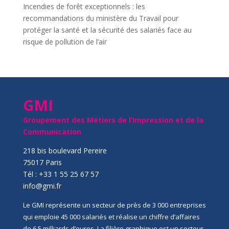
Incendies de forêt exceptionnels : les
recommandations du ministère du Travail pour
protéger la santé et la sécurité des salariés face au
risque de pollution de l’air
GMI
Groupement des Métiers de l’Impression et de la
Communication
218 bis boulevard Pereire
75017 Paris
Tél : +33 1 55 25 67 57
info@gmi.fr
Le GMI représente un secteur de près de 3 000 entreprises
qui emploie 45 000 salariés et réalise un chiffre d’affaires
de 6,5 milliards d’euros. La filière graphique est un secteur