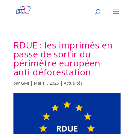
RDUE : les imprimés en
passe de sortir du
périmètre européen
anti-déforestation
par
GMI
|
Mai 11, 2026
|
Actualités