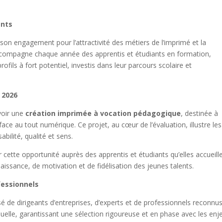
ents
son engagement pour l’attractivité des métiers de l’imprimé et la
ccompagne chaque année des apprentis et étudiants en formation,
rofils à fort potentiel, investis dans leur parcours scolaire et
 2026
voir une
création imprimée à vocation pédagogique
, destinée à
face au tout numérique. Ce projet, au cœur de l’évaluation, illustre les
abilité, qualité et sens.
r cette opportunité auprès des apprentis et étudiants qu’elles accueille
aissance, de motivation et de fidélisation des jeunes talents.
fessionnels
 de dirigeants d’entreprises, d’experts et de professionnels reconnu
uelle, garantissant une sélection rigoureuse et en phase avec les enj