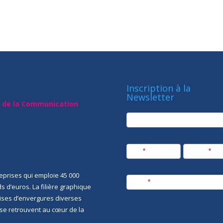
Inscription à la
Newsletter
t de la Communication
newsletter
Société
Nom
*
Prénom
*
eprises qui emploie 45 000
E-mail
*
rds d’euros. La filière graphique
rises d’envergures diverses
i se retrouvent au cœur de la