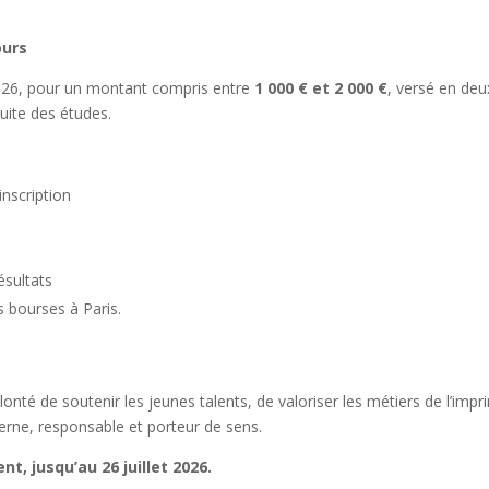
ours
026, pour un montant compris entre
1 000 € et 2 000 €
, versé en deu
uite des études.
’inscription
ésultats
 bourses à Paris.
lonté de soutenir les jeunes talents, de valoriser les métiers de l’imp
erne, responsable et porteur de sens.
t, jusqu’au 26 juillet 2026.