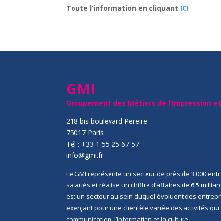
Toute l’information en cliquant
ICI
GMI
Groupement des Métiers de l’Impression e
218 bis boulevard Pereire
75017 Paris
Tél : +33 1 55 25 67 57
info@gmi.fr
Le GMI représente un secteur de près de 3 000 entr
salariés et réalise un chiffre d’affaires de 6,5 millia
est un secteur au sein duquel évoluent des entrep
exerçant pour une clientèle variée des activités qu
communication, l’information et la culture.